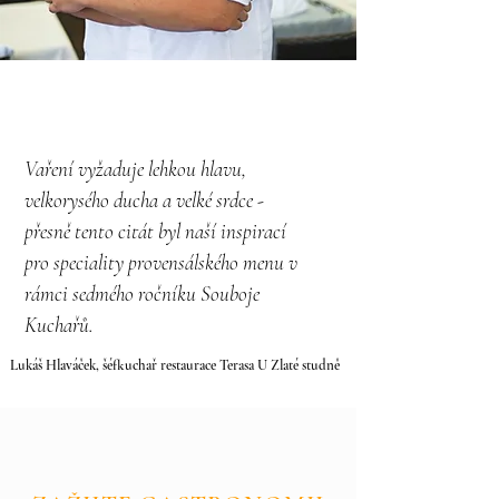
Vaření vyžaduje lehkou hlavu,
velkorysého ducha a velké srdce -
přesně tento citát byl naší inspirací
pro speciality provensálského menu v
rámci sedmého ročníku Souboje
Kuchařů.
Lukáš Hlaváček, šéfkuchař restaurace Terasa U Zlaté studně