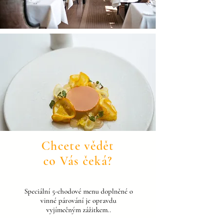
Chcete vědět
co Vás čeká?
Speciální 5-chodové menu doplněné o
vinné párování je opravdu
vyjímečným zážitkem..