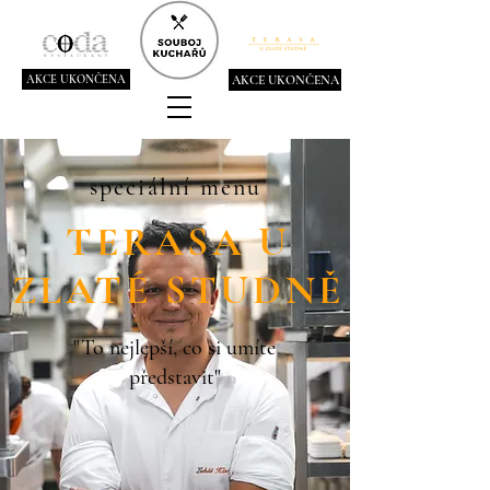
AKCE UKONČENA
AKCE UKONČENA
speciální menu
TERASA U
ZLATÉ STUDNĚ
"To nejlepší, co si umíte
představit"