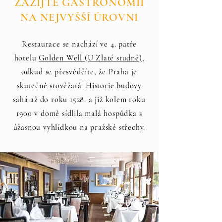
ZAŽIJTE GASTRONOMII
NA NEJVYŠŠÍ ÚROVNI
Restaurace se nachází ve 4. patře
hotelu
Golden Well (U Zlaté studně)
,
odkud se přesvědčíte, že Praha je
skutečně stověžatá. Historie budovy
sahá až do roku 1528. a již kolem roku
1900 v domě sídlila malá hospůdka s
úžasnou vyhlídkou na pražské střechy.